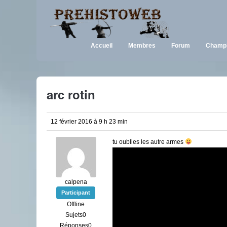
Accueil
Membres
Forum
Champi
arc rotin
12 février 2016 à 9 h 23 min
tu oublies les autre armes
calpena
Participant
Offline
Sujets0
Réponses0