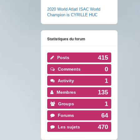
2020 World Atlatl ISAC World
Champion is CYRILLE HUC
Statistiques du forum
415
Posts
0
Comments
1
Activity
135
Membres
1
Groups
64
Forums
470
Les sujets