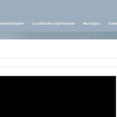
onnat Européen
La préhistoire expérimentale
Waa Isaacs
Conta