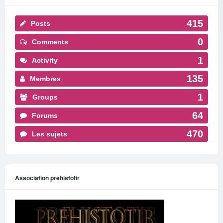
415
Posts
0
Comments
1
Activity
135
Membres
1
Groups
64
Forums
470
Les sujets
Association prehistotir