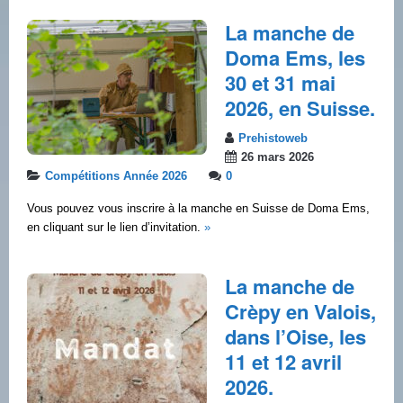
La manche de
Doma Ems, les
30 et 31 mai
2026, en Suisse.
Prehistoweb
26 mars 2026
Compétitions Année 2026
0
Vous pouvez vous inscrire à la manche en Suisse de Doma Ems,
en cliquant sur le lien d’invitation.
»
La manche de
Crèpy en Valois,
dans l’Oise, les
11 et 12 avril
2026.