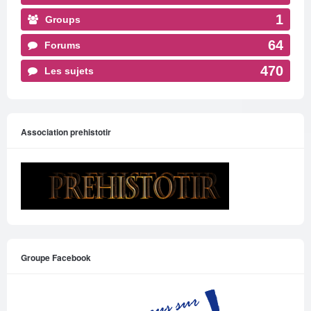
1
Groups
64
Forums
470
Les sujets
Association prehistotir
Groupe Facebook