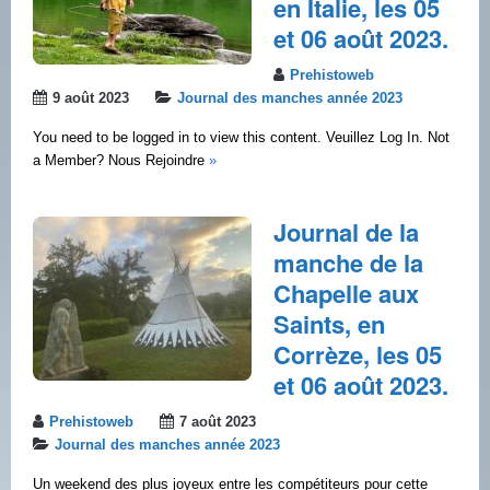
en Italie, les 05
et 06 août 2023.
Prehistoweb
9 août 2023
Journal des manches année 2023
You need to be logged in to view this content. Veuillez Log In. Not
a Member? Nous Rejoindre
»
Journal de la
manche de la
Chapelle aux
Saints, en
Corrèze, les 05
et 06 août 2023.
Prehistoweb
7 août 2023
Journal des manches année 2023
Un weekend des plus joyeux entre les compétiteurs pour cette