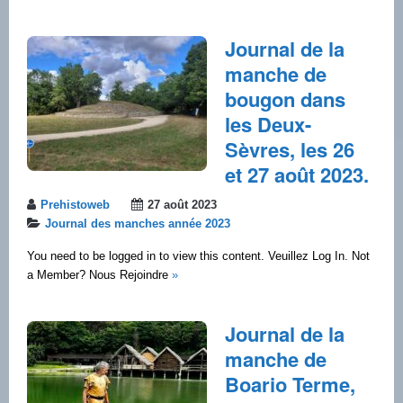
Journal de la
manche de
bougon dans
les Deux-
Sèvres, les 26
et 27 août 2023.
Prehistoweb
27 août 2023
Journal des manches année 2023
You need to be logged in to view this content. Veuillez Log In. Not
a Member? Nous Rejoindre
»
Journal de la
manche de
Boario Terme,