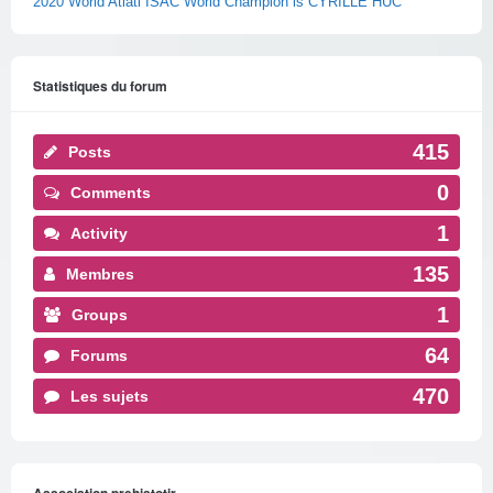
2020 World Atlatl ISAC World Champion is CYRILLE HUC
Statistiques du forum
415
Posts
0
Comments
1
Activity
135
Membres
1
Groups
64
Forums
470
Les sujets
Association prehistotir