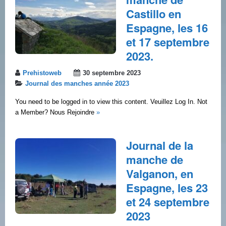
Castillo en
Espagne, les 16
et 17 septembre
2023.
Prehistoweb
30 septembre 2023
Journal des manches année 2023
You need to be logged in to view this content. Veuillez Log In. Not
a Member? Nous Rejoindre
»
Journal de la
manche de
Valganon, en
Espagne, les 23
et 24 septembre
2023