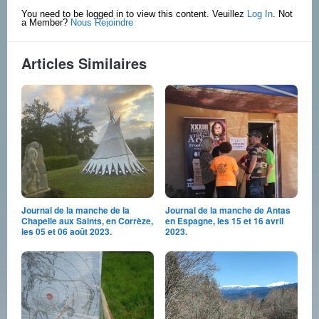
You need to be logged in to view this content. Veuillez
Log In
. Not
a Member?
Nous Rejoindre
Articles Similaires
Journal de la manche de la
Journal de la manche de Antas
Chapelle aux Saints, en Corrèze,
en Espagne, les 15 et 16 avril
les 05 et 06 août 2023.
2023.