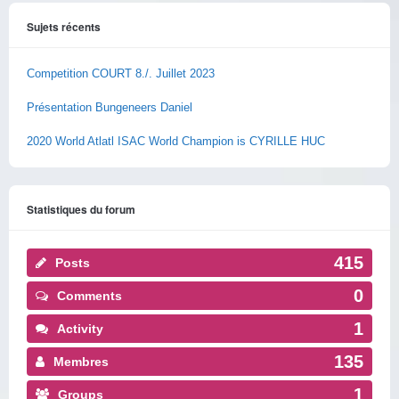
Sujets récents
Competition COURT 8./. Juillet 2023
Présentation Bungeneers Daniel
2020 World Atlatl ISAC World Champion is CYRILLE HUC
Statistiques du forum
415
Posts
0
Comments
1
Activity
135
Membres
1
Groups