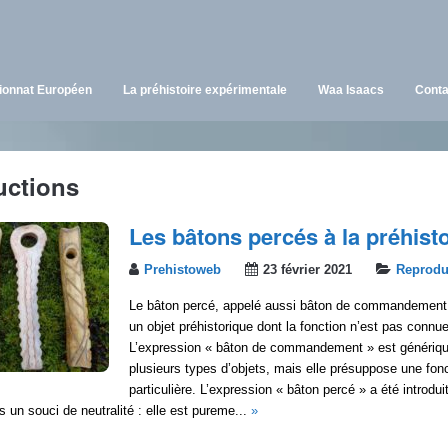
onnat Européen
La préhistoire expérimentale
Waa Isaacs
Conta
uctions
Les bâtons percés à la préhisto
Prehistoweb
23 février 2021
Reprodu
Le bâton percé, appelé aussi bâton de commandement
un objet préhistorique dont la fonction n’est pas connue
L’expression « bâton de commandement » est générique
plusieurs types d’objets, mais elle présuppose une fon
particulière. L’expression « bâton percé » a été introdui
un souci de neutralité : elle est pureme...
»