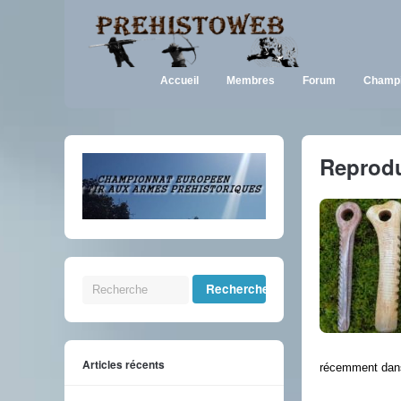
Accueil
Membres
Forum
Champi
Reprod
Articles récents
récemment dans 