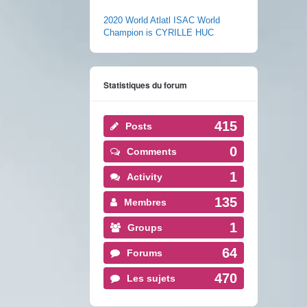
2020 World Atlatl ISAC World
Champion is CYRILLE HUC
Statistiques du forum
415
Posts
0
Comments
1
Activity
135
Membres
1
Groups
64
Forums
470
Les sujets