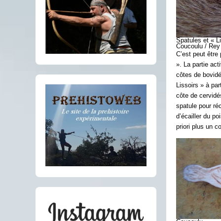
Spatules et « L
Coucoulu / Rey /
C’est peut être
». La partie act
côtes de bovidé
Lissoirs » à pa
côte de cervidés
spatule pour ré
d’écailler du p
priori plus un c