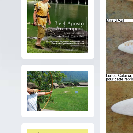
Mas d’Azil
Lortet. Celui c
pour cette repr