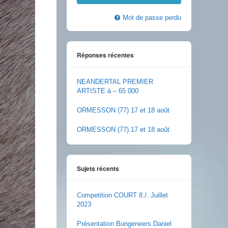
Mot de passe perdu
Réponses récentes
NEANDERTAL PREMIER
ARTISTE à – 65 000
ORMESSON (77) 17 et 18 août
ORMESSON (77) 17 et 18 août
Sujets récents
Competition COURT 8./. Juillet
2023
Présentation Bungeneers Daniel