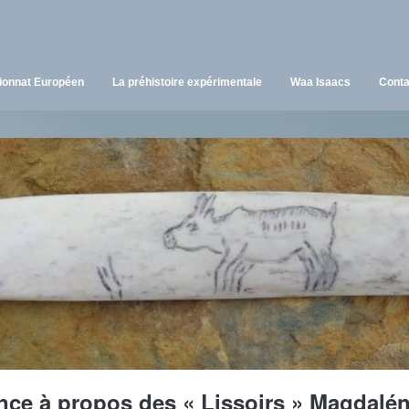
onnat Européen
La préhistoire expérimentale
Waa Isaacs
Conta
nce à propos des « Lissoirs » Magdalén