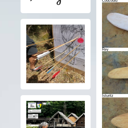
Coucoulu
Rey
Isturitz