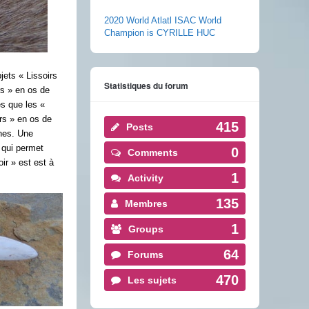
2020 World Atlatl ISAC World
Champion is CYRILLE HUC
jets « Lissoirs
Statistiques du forum
rs » en os de
s que les «
irs » en os de
415
Posts
ches. Une
 qui permet
0
Comments
ir » est est à
1
Activity
135
Membres
1
Groups
64
Forums
470
Les sujets