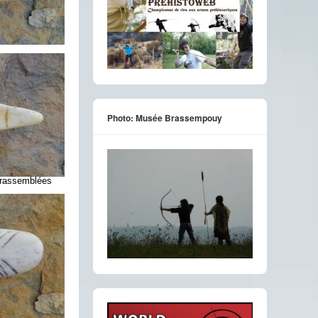
Photo: Musée Brassempouy
é rassemblées