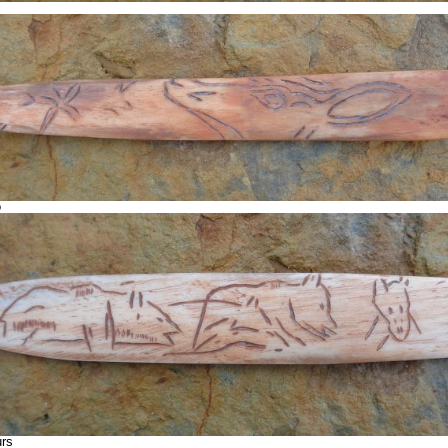
o
urs