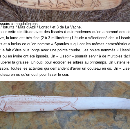
issoirs » magdaléniens :
 Isturitz / Mas d’Azil / Lortet / et 3 de La Vache.
 pour cette similitude avec des lissoirs à cuir modernes qu’on a nommé ces ob
ive, la lame est très fine (2 à 3 millimètres).L’étude a sélectionné des « Lissoi
s et a inclus ce qu’on nomme « Spatules » qui ont les mêmes caractéristique
rt le fait d’être plus longs avec une pointe courbe. Les objets nommés « Lisso
 ou en ivoire ont été ignorés. Un « Lissoir » pourrait servir à de multiples tâ
cupérer la graisse. Un outil pour écorcer les arbres au printemps. Un ustensile
oisson. Toutes les activités qui demandent d’avoir un couteau en os. Un « Lisso
outeau en os qu’un outil pour lisser le cuir.