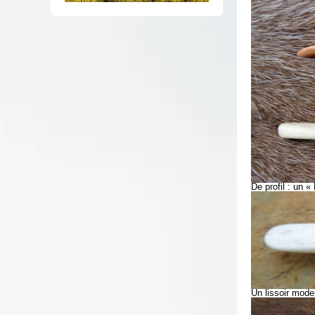
De profil : un 
Un lissoir moder