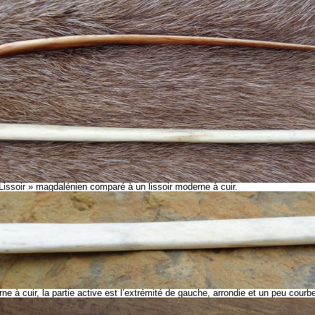
« Lissoir » magdalénien comparé à un lissoir moderne à cuir.
ne à cuir, la partie active est l’extrémité de gauche, arrondie et un peu courbe