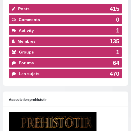
415
Posts
0
Comments
1
Activity
135
Membres
1
Groups
64
Forums
470
Les sujets
Association prehistotir