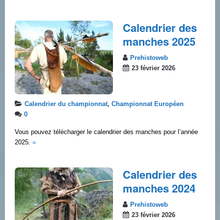
Calendrier des
manches 2025
Prehistoweb
23 février 2026
Calendrier du championnat
,
Championnat Européen
0
Vous pouvez télécharger le calendrier des manches pour l’année
2025.
»
Calendrier des
manches 2024
Prehistoweb
23 février 2026