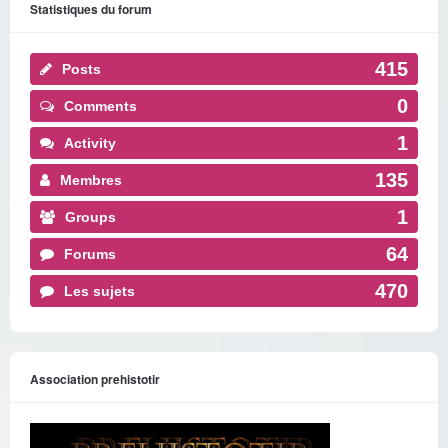
Statistiques du forum
415
Posts
0
Comments
1
Activity
135
Membres
1
Groups
64
Forums
470
Les sujets
Association prehistotir