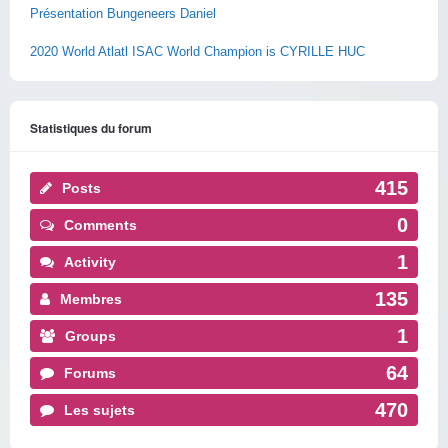
Présentation Bungeneers Daniel
2020 World Atlatl ISAC World Champion is CYRILLE HUC
Statistiques du forum
415
Posts
0
Comments
1
Activity
135
Membres
1
Groups
64
Forums
470
Les sujets