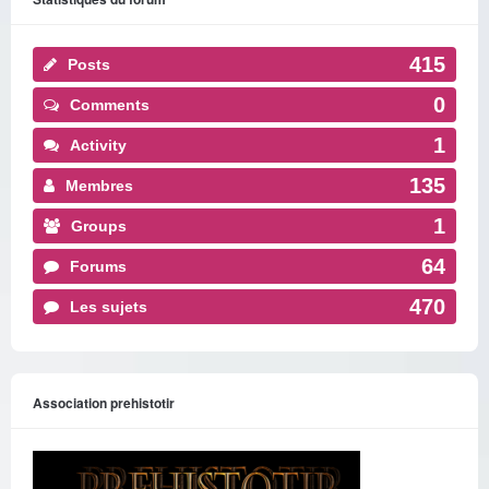
415
Posts
0
Comments
1
Activity
135
Membres
1
Groups
64
Forums
470
Les sujets
Association prehistotir