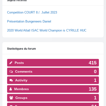
Competition COURT 8./. Juillet 2023
Présentation Bungeneers Daniel
2020 World Atlatl ISAC World Champion is CYRILLE HUC
Statistiques du forum
415
Posts
0
Comments
1
Activity
135
Membres
1
Groups