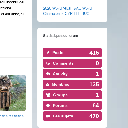
li incontri del
unzione
2020 World Atlatl ISAC World
Champion is CYRILLE HUC
i quest’anno, vi
Statistiques du forum
415
Posts
0
Comments
1
Activity
135
Membres
1
Groups
64
Forums
470
er des manches
Les sujets