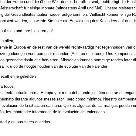
n der Europa und die übrige Welt derzeit betroffen sind, rechtfertigt die Einst
Meisterschaft für einige Monate (mindestens April und Mai). Unsere Meistersch
g der Gesundheitssituation wieder aufgenommen. Vielleicht können einige R
anisiert werden, ich werde Sie über die Entwicklung des Kalenders auf dem l
auf sich und Ihre Liebsten auf
n allen;
emie in Europa en de rest van de wereld rechtvaardigt het tegenhouden van 
vergaderingen voor een paar maanden (April en minstens). Ons kampioensc
 de gezondheidssituatie hervatten. Misschien kunnen sommige rondes later di
zal ik u op de hoogte houden van de evolutie van de kalender
ezelf en je geliefden
ra todos;
 afecta actualmente a Europa y al resto del mundo justifica que se detengan
peonato durante algunos meses (abril pero como mínimo). Nuestro campeona
a evolución de la situación sanitaria. Quizás algunas de las mangas puedan 
ño, les mantendré informados de la evolución del calendario
sted y de sus seres queridos.