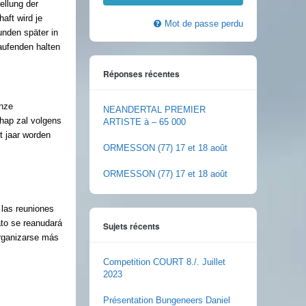
ellung der
aft wird je
Mot de passe perdu
unden später in
aufenden halten
Réponses récentes
onze
NEANDERTAL PREMIER
hap zal volgens
ARTISTE à – 65 000
t jaar worden
ORMESSON (77) 17 et 18 août
ORMESSON (77) 17 et 18 août
 las reuniones
to se reanudará
Sujets récents
organizarse más
Competition COURT 8./. Juillet
2023
Présentation Bungeneers Daniel