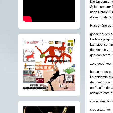
Die Epidemie, vo
Spiele unserer 
nach Entwicklun
diesem Jahr org
Passen Sie gut 
goedemorgen aa
De huidige epid
kampioenschaps
de evolutie van
georganiseerd, 
zorg goed voor j
buenos días pa
La epidemia que
de nuestro cam
en función de l
adelante este a
cuide bien de u
ciao a tutti voi;