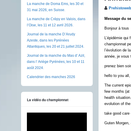
La manche de Doma Ems, les 30 et
Prehistowe
31 mai 2026, en Suisse.
Message du sec
La manche de Crèpy en Valois, dans
l’Oise, les 11 et 12 avril 2026.
Bonjour à tous
Journal de la manche D’Arudy
L’épidémie qui f
Azeste, dans les Pyrénées
championnat pen
Atlantiques, les 20 et 21 juillet 2024.
l’évolution de l
Journal de la manche du Mas d’ Azil,
année, je vous t
dans l’ Ariège Pyrénées, les 10 et 11
prenez bien soi
août 2024.
hello to you all,
Calendrier des manches 2026
The current epi
few months (at 
health situatio
La vidéo du championnat
evolution of the
take good care 
Guten Morgen, 