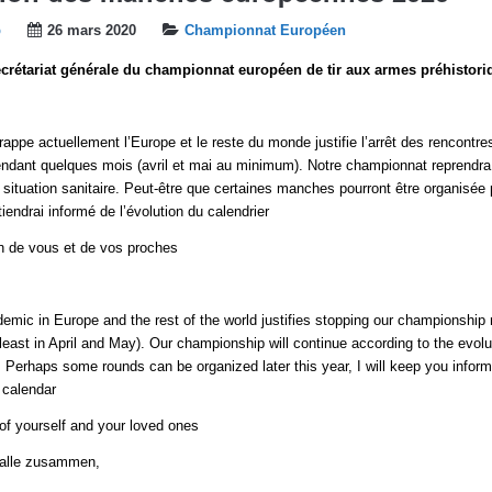
b
26 mars 2020
Championnat Européen
rétariat générale du championnat européen de tir aux armes préhistori
rappe actuellement l’Europe et le reste du monde justifie l’arrêt des rencontre
dant quelques mois (avril et mai au minimum). Notre championnat reprendra
a situation sanitaire. Peut-être que certaines manches pourront être organisée 
iendrai informé de l’évolution du calendrier
n de vous et de vos proches
demic in Europe and the rest of the world justifies stopping our championship 
least in April and May). Our championship will continue according to the evolu
n. Perhaps some rounds can be organized later this year, I will keep you inform
 calendar
of yourself and your loved ones
alle zusammen,