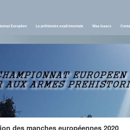
onnat Européen
La préhistoire expérimentale
Waa Isaacs
Conta
ion des manches européennes 2020