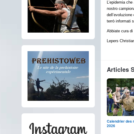
L’epidemia che a
nostro campiona
dell’evoluzione 
terrò informati 
Abbiate cura di 
Lepers Christia
Articles 
Calendrier des
2026