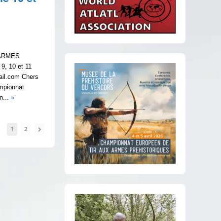
 ARMES
, 10 et 11
mail.com Chers
ampionnat
n...
»
1
2