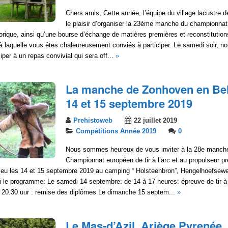
Chers amis, Cette année, l’équipe du village lacustre d
le plaisir d’organiser la 23ème manche du championnat
torique, ainsi qu’une bourse d’échange de matières premières et reconstitution
 à laquelle vous êtes chaleureusement conviés à participer. Le samedi soir, n
ciper à un repas convivial qui sera off...
»
La manche de Zonhoven en Bel
14 et 15 septembre 2019
Prehistoweb
22 juillet 2019
Compétitions Année 2019
0
Nous sommes heureux de vous inviter à la 28e manch
Championnat européen de tir à l’arc et au propulseur pr
ieu les 14 et 15 septembre 2019 au camping “ Holsteenbron”, Hengelhoefsew
 le programme: Le samedi 14 septembre: de 14 à 17 heures: épreuve de tir à 
r 20.30 uur : remise des diplômes Le dimanche 15 septem...
»
Le Mas-d’Azil, Ariège Pyrenée, 