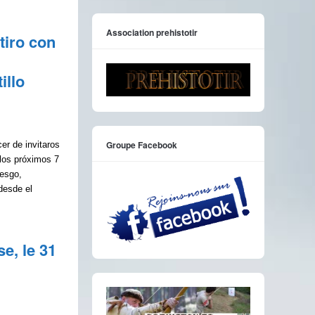
Association prehistotir
iro con
illo
Groupe Facebook
er de invitaros
los próximos 7
iesgo,
 desde el
e, le 31