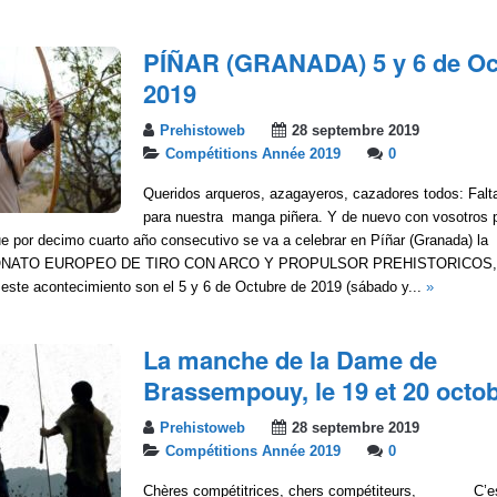
PÍÑAR (GRANADA) 5 y 6 de Oc
2019
Prehistoweb
28 septembre 2019
Compétitions Année 2019
0
Queridos arqueros, azagayeros, cazadores todos: Fal
para nuestra manga piñera. Y de nuevo con vosotros 
e por decimo cuarto año consecutivo se va a celebrar en Píñar (Granada) la
NATO EUROPEO DE TIRO CON ARCO Y PROPULSOR PREHISTORICOS, l
este acontecimiento son el 5 y 6 de Octubre de 2019 (sábado y...
»
La manche de la Dame de
Brassempouy, le 19 et 20 octo
Prehistoweb
28 septembre 2019
Compétitions Année 2019
0
Chères compétitrices, chers compétiteurs, C’est 