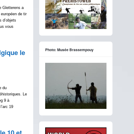
e Gletterens a
 européen de tir
s d’objets
ous vous
Photo: Musée Brassempouy
gique le
e du
éhistoriques. Le
eg 9 à
l’arc 19
le 10 et