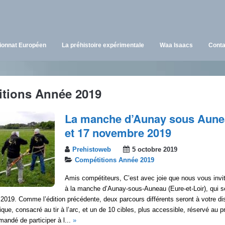
onnat Européen
La préhistoire expérimentale
Waa Isaacs
Conta
tions Année 2019
La manche d’Aunay sous Aunea
et 17 novembre 2019
Prehistoweb
5 octobre 2019
Compétitions Année 2019
Amis compétiteurs, C’est avec joie que nous vous invit
à la manche d’Aunay-sous-Auneau (Eure-et-Loir), qui se
019. Comme l’édition précédente, deux parcours différents seront à votre dis
ique, consacré au tir à l’arc, et un de 10 cibles, plus accessible, réservé au p
mandé de participer à l...
»