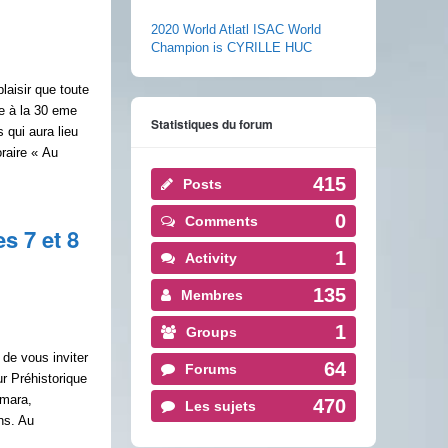
2020 World Atlatl ISAC World
Champion is CYRILLE HUC
laisir que toute
e à la 30 eme
Statistiques du forum
 qui aura lieu
raire « Au
415
Posts
0
Comments
s 7 et 8
1
Activity
135
Membres
1
Groups
 de vous inviter
64
Forums
r Préhistorique
amara,
470
Les sujets
ns. Au