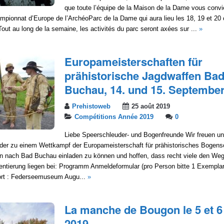
que toute l’équipe de la Maison de la Dame vous convi
ionnat d’Europe de l’ArchéoParc de la Dame qui aura lieu les 18, 19 et 20 
ut au long de la semaine, les activités du parc seront axées sur ...
»
Europameisterschaften für
prähistorische Jagdwaffen Ba
Buchau, 14. und 15. Septembe
Prehistoweb
25 août 2019
Compétitions Année 2019
0
Liebe Speerschleuder- und Bogenfreunde Wir freuen un
eder zu einem Wettkampf der Europameisterschaft für prähistorisches Bogen
n nach Bad Buchau einladen zu können und hoffen, dass recht viele den Weg 
entierung liegen bei: Programm Anmeldeformular (pro Person bitte 1 Exemplar
ort : Federseemuseum Augu...
»
La manche de Bougon le 5 et 6
2019