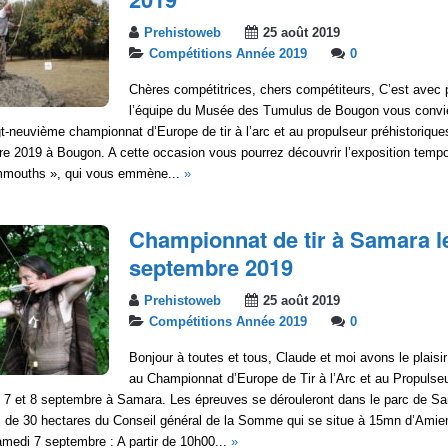
Prehistoweb
25 août 2019
Compétitions Année 2019
0
Chères compétitrices, chers compétiteurs, C’est avec p
l’équipe du Musée des Tumulus de Bougon vous convi
-neuvième championnat d’Europe de tir à l’arc et au propulseur préhistoriques
bre 2019 à Bougon. A cette occasion vous pourrez découvrir l’exposition tempo
mouths », qui vous emmène...
»
Championnat de tir à Samara le
septembre 2019
Prehistoweb
25 août 2019
Compétitions Année 2019
0
Bonjour à toutes et tous, Claude et moi avons le plaisir
au Championnat d’Europe de Tir à l’Arc et au Propulseu
es 7 et 8 septembre à Samara. Les épreuves se dérouleront dans le parc de S
c de 30 hectares du Conseil général de la Somme qui se situe à 15mn d’Amie
medi 7 septembre : A partir de 10h00...
»