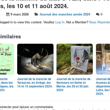
, les 10 et 11 août 2024.
b
9 mars 2026
Journal des manches année 2024
0
logged in to view this content. Veuillez
Log In
. Not a Member?
Nous Rejoindr
Similaires
manche
Journal de la manche de
Journal de la manche de
Journal d
 dans les
Tarascon, en Ariège, les
Nemours en Seine et
Auneau da
iques, les
14 et 15 septembre 2024.
Marne, les 29 et 30 juin
départeme
2024.
2024
Loire, les
2024.
onnecter pour laisser un commentaire.