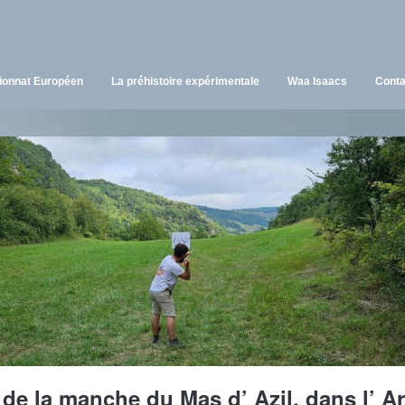
onnat Européen
La préhistoire expérimentale
Waa Isaacs
Conta
 de la manche du Mas d’ Azil, dans l’ A