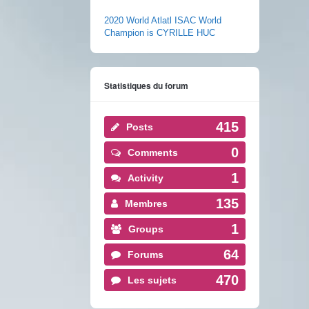
2020 World Atlatl ISAC World
Champion is CYRILLE HUC
Statistiques du forum
415
Posts
0
Comments
1
Activity
135
Membres
1
Groups
64
Forums
470
Les sujets