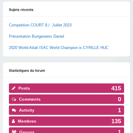
Sujets récents
Competition COURT 8./. Juillet 2023
Présentation Bungeneers Daniel
2020 World Atlatl ISAC World Champion is CYRILLE HUC
Statistiques du forum
415
Posts
0
Comments
1
Activity
135
Membres
1
Groups