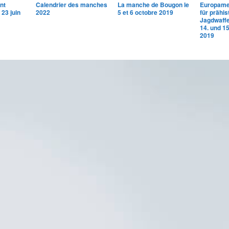
nt
Calendrier des manches
La manche de Bougon le
Europame
 23 juin
2022
5 et 6 octobre 2019
für prähis
Jagdwaff
14. und 1
2019