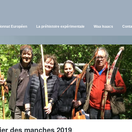
onnat Européen
La préhistoire expérimentale
Waa Isaacs
Conta
ier des manches 2019