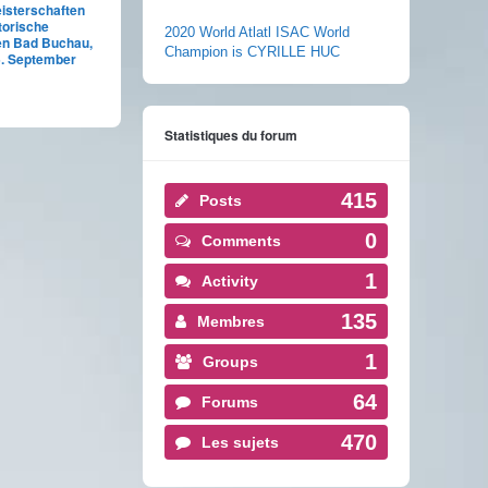
isterschaften
torische
2020 World Atlatl ISAC World
en Bad Buchau,
Champion is CYRILLE HUC
5. September
Statistiques du forum
415
Posts
0
Comments
1
Activity
135
Membres
1
Groups
64
Forums
470
Les sujets