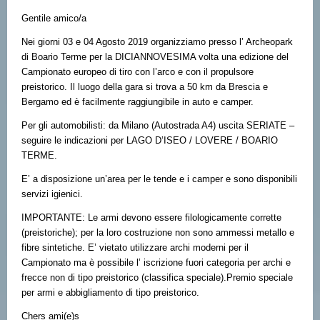
Gentile amico/a
Nei giorni 03 e 04 Agosto 2019 organizziamo presso l’ Archeopark
di Boario Terme per la DICIANNOVESIMA volta una edizione del
Campionato europeo di tiro con l’arco e con il propulsore
preistorico. Il luogo della gara si trova a 50 km da Brescia e
Bergamo ed è facilmente raggiungibile in auto e camper.
Per gli automobilisti: da Milano (Autostrada A4) uscita SERIATE –
seguire le indicazioni per LAGO D’ISEO / LOVERE / BOARIO
TERME.
E’ a disposizione un’area per le tende e i camper e sono disponibili
servizi igienici.
IMPORTANTE: Le armi devono essere filologicamente corrette
(preistoriche); per la loro costruzione non sono ammessi metallo e
fibre sintetiche. E’ vietato utilizzare archi moderni per il
Campionato ma è possibile l’ iscrizione fuori categoria per archi e
frecce non di tipo preistorico (classifica speciale).Premio speciale
per armi e abbigliamento di tipo preistorico.
Chers ami(e)s