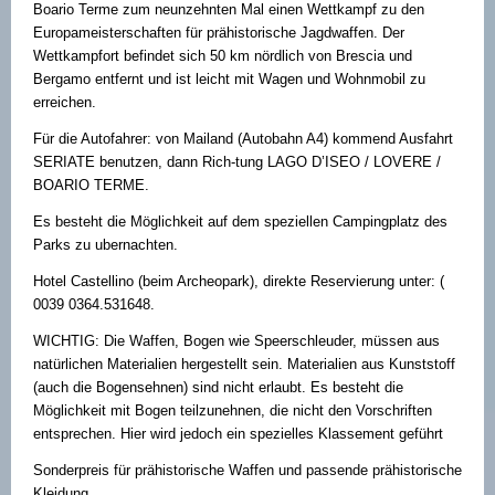
Boario Terme zum neunzehnten Mal einen Wettkampf zu den
Europameisterschaften für prähistorische Jagdwaffen. Der
Wettkampfort befindet sich 50 km nördlich von Brescia und
Bergamo entfernt und ist leicht mit Wagen und Wohnmobil zu
erreichen.
Für die Autofahrer: von Mailand (Autobahn A4) kommend Ausfahrt
SERIATE benutzen, dann Rich-tung LAGO D’ISEO / LOVERE /
BOARIO TERME.
Es besteht die Möglichkeit auf dem speziellen Campingplatz des
Parks zu ubernachten.
Hotel Castellino (beim Archeopark), direkte Reservierung unter: (
0039 0364.531648.
WICHTIG: Die Waffen, Bogen wie Speerschleuder, müssen aus
natürlichen Materialien hergestellt sein. Materialien aus Kunststoff
(auch die Bogensehnen) sind nicht erlaubt. Es besteht die
Möglichkeit mit Bogen teilzunehnen, die nicht den Vorschriften
entsprechen. Hier wird jedoch ein spezielles Klassement geführt
Sonderpreis für prähistorische Waffen und passende prähistorische
Kleidung.