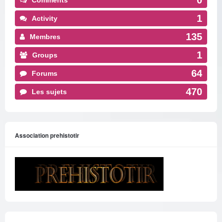
1
Activity
135
Membres
1
Groups
64
Forums
470
Les sujets
Association prehistotir