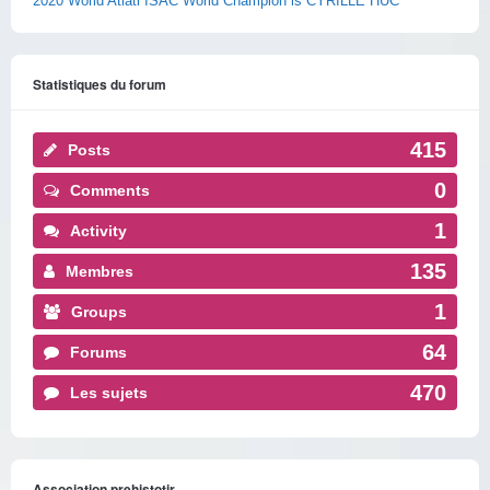
2020 World Atlatl ISAC World Champion is CYRILLE HUC
Statistiques du forum
415
Posts
0
Comments
1
Activity
135
Membres
1
Groups
64
Forums
470
Les sujets
Association prehistotir