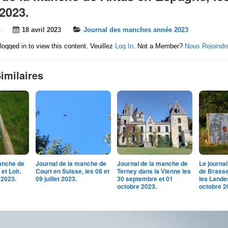
 2023.
b
18 avril 2023
Journal des manches année 2023
logged in to view this content. Veuillez
Log In
. Not a Member?
Nous Rejoindr
Similaires
anche de
Journal de la manche de
Journal de la manche de
Le journa
et Loir,
Court en Suisse, les 08 et
Terney dans la Vienne les
de Brass
 2023.
09 juillet 2023.
30 septembre et 01
les Landes
octobre 2023.
octobre 2