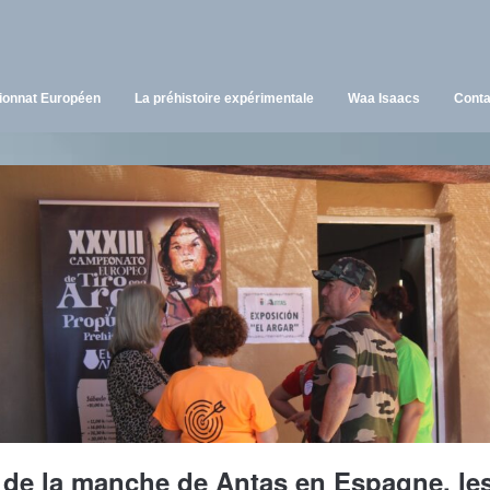
onnat Européen
La préhistoire expérimentale
Waa Isaacs
Conta
 de la manche de Antas en Espagne, les