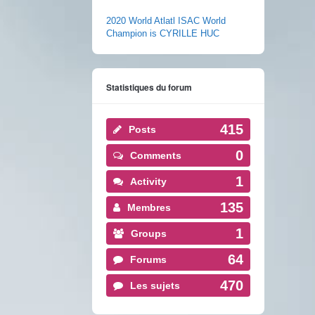
2020 World Atlatl ISAC World
Champion is CYRILLE HUC
Statistiques du forum
415
Posts
0
Comments
1
Activity
135
Membres
1
Groups
64
Forums
470
Les sujets