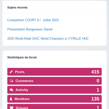
Sujets récents
Competition COURT 8./. Juillet 2023
Présentation Bungeneers Daniel
2020 World Atlatl ISAC World Champion is CYRILLE HUC
Statistiques du forum
415
Posts
0
Comments
1
Activity
135
Membres
1
Groups