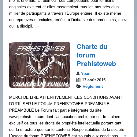
moins une fois. Et bien oui, ces compétitions pour le moins
originales existent et elles rassemblent tous les ans près d’un
millier de participants à travers l’Europe entière. Il existe même
des épreuves mondiales, créées à l’initiative des américains, chez
qui la discipli...
»
Charte du
forum
Prehistoweb
Yoan
13 août 2015
Règlement
MERCI DE LIRE ATTENTIVEMENT CES CONDITIONS AVANT
D’UTILISER LE FORUM PREHISTOWEB PREAMBULE
PREAMBULE Le Forum fait partie intégrante du site
www.prehistotir.com dont l’association prehistotir est le titulaire
exclusif de tous les droits de propriété intellectuelle portant tant
sur la structure que sur le contenu. Responsabilités de la société
L’usage du forum PREHISTOWEB est soumis aux conditions ...
»