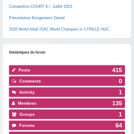
Competition COURT 8./. Juillet 2023
Présentation Bungeneers Daniel
2020 World Atlatl ISAC World Champion is CYRILLE HUC
Statistiques du forum
415
Posts
0
Comments
1
Activity
135
Membres
1
Groups
64
Forums