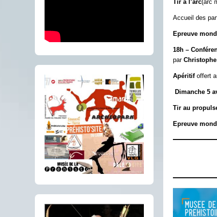
Tir à l’arc
(arc 
Accueil des par
Epreuve mondia
18h – Confére
par
Christophe
Apéritif
offert a
Dimanche 5 avr
Tir au propul
Epreuve mondia