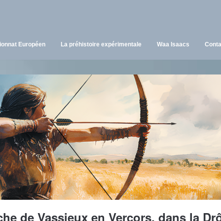
onnat Européen
La préhistoire expérimentale
Waa Isaacs
Conta
he de Vassieux en Vercors, dans la Dr