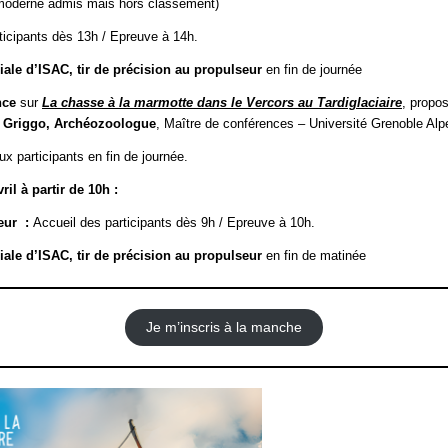
moderne admis mais hors classement)
ticipants dès 13h / Epreuve à 14h.
le d’ISAC, tir de précision au propulseur
en fin de journée
nce
sur
La chasse à la marmotte dans le Vercors au Tardiglaciaire
, propo
 Griggo, Archéozoologue
, Maître de conférences – Université Grenoble Alp
ux participants en fin de journée.
il à partir de 10h :
seur :
Accueil des participants dès 9h / Epreuve à 10h.
le d’ISAC, tir de précision au propulseur
en fin de matinée
Je m’inscris à la manche