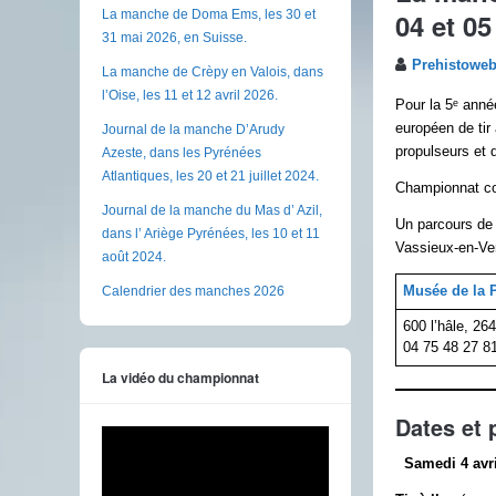
04 et 05
La manche de Doma Ems, les 30 et
31 mai 2026, en Suisse.
Prehistowe
La manche de Crèpy en Valois, dans
l’Oise, les 11 et 12 avril 2026.
Pour la 5ᵉ anné
européen de tir
Journal de la manche D’Arudy
propulseurs et 
Azeste, dans les Pyrénées
Atlantiques, les 20 et 21 juillet 2024.
Championnat co-
Journal de la manche du Mas d’ Azil,
Un parcours de 
dans l’ Ariège Pyrénées, les 10 et 11
Vassieux-en-Ve
août 2024.
Musée de la P
Calendrier des manches 2026
600 l’hâle, 26
04 75 48 27 8
La vidéo du championnat
Dates et
Samedi 4 avril