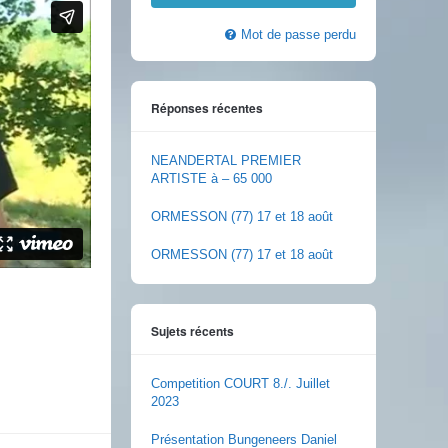
Mot de passe perdu
Réponses récentes
NEANDERTAL PREMIER
ARTISTE à – 65 000
ORMESSON (77) 17 et 18 août
ORMESSON (77) 17 et 18 août
Sujets récents
Competition COURT 8./. Juillet
2023
Présentation Bungeneers Daniel