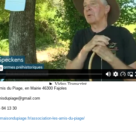
mis du Piage, en Mairie 46300 Fajoles
amisdupiage@gmail.com
 13 30
.maisondupiage.fr/association-les-amis-du-piage/