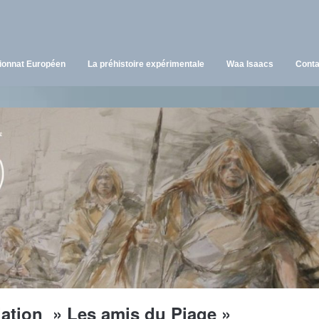
onnat Européen
La préhistoire expérimentale
Waa Isaacs
Conta
iation » Les amis du Piage »