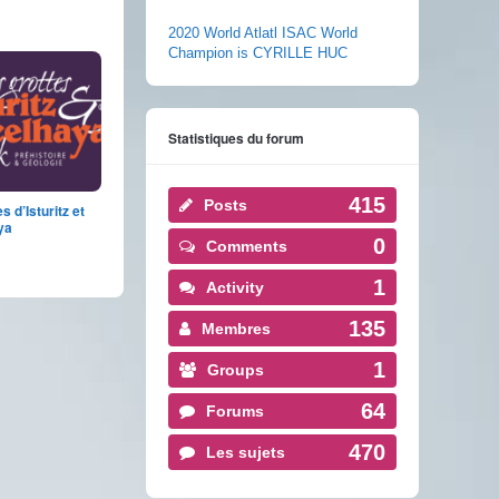
2020 World Atlatl ISAC World
Champion is CYRILLE HUC
Statistiques du forum
415
Posts
s d’Isturitz et
ya
0
Comments
1
Activity
135
Membres
1
Groups
64
Forums
470
Les sujets