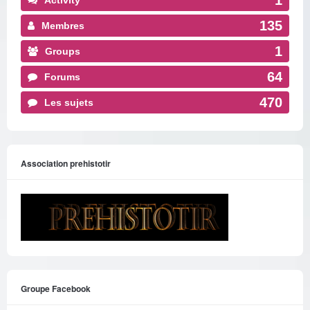
1
Activity
135
Membres
1
Groups
64
Forums
470
Les sujets
Association prehistotir
Groupe Facebook