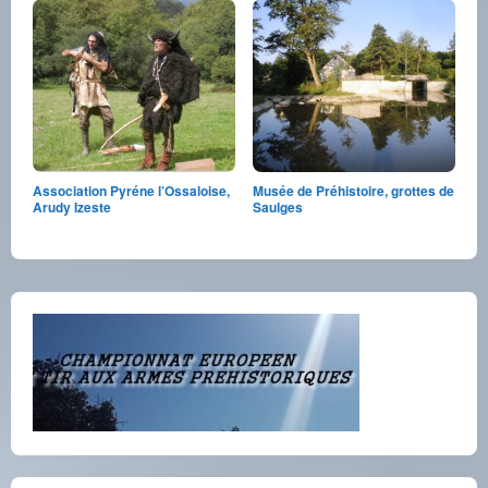
Association Pyréne l’Ossaloise,
Musée de Préhistoire, grottes de
Arudy Izeste
Saulges