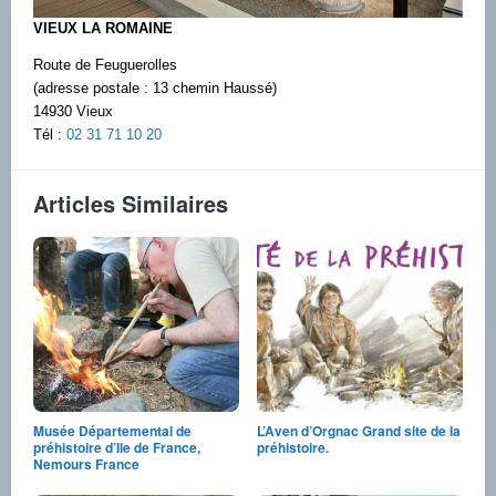
VIEUX LA ROMAINE
Route de Feuguerolles
(adresse postale : 13 chemin Haussé)
14930 Vieux
Tél :
02 31 71 10 20
Articles Similaires
Musée Départemental de
L’Aven d’Orgnac Grand site de la
préhistoire d’Ile de France,
préhistoire.
Nemours France