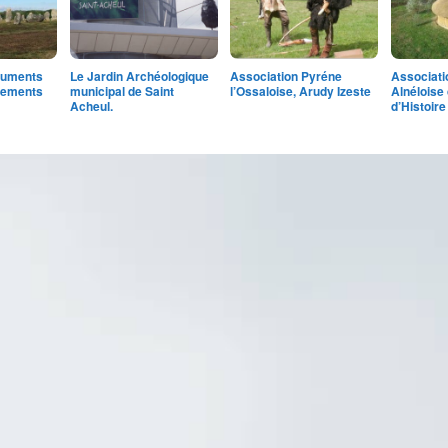
numents
Le Jardin Archéologique
Association Pyréne
Associati
gnements
municipal de Saint
l’Ossaloise, Arudy Izeste
Alnéloise 
Acheul.
d’Histoir