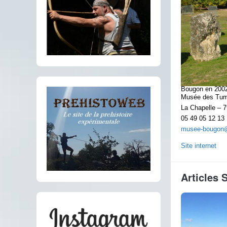
Bougon en 200
Musée des Tum
La Chapelle –
05 49 05 12 13
musee-bougon@
Site internet
Articles 