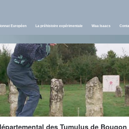
onnat Européen
La préhistoire expérimentale
Waa Isaacs
Conta
épartemental des Tumulus de Bougon