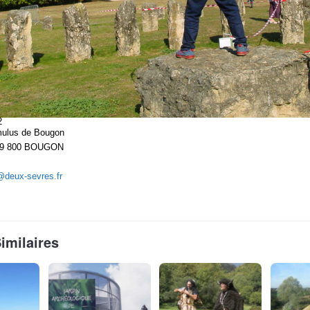
2
ulus de Bougon
 79 800 BOUGON
deux-sevres.fr
Similaires