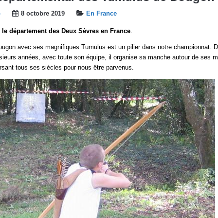
b
8 octobre 2019
En France
e département des Deux Sèvres en France
.
ugon avec ses magnifiques Tumulus est un pilier dans notre championnat. 
sieurs années, avec toute son équipe, il organise sa manche autour de ses m
ersant tous ses siècles pour nous être parvenus.