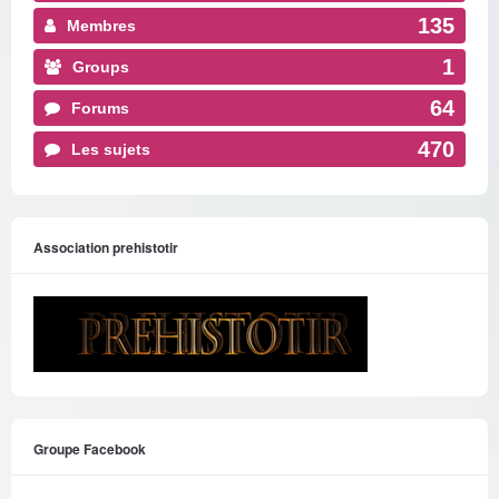
135
Membres
1
Groups
64
Forums
470
Les sujets
Association prehistotir
Groupe Facebook