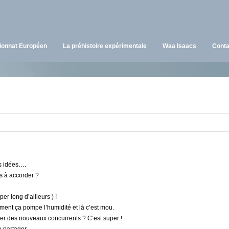
onnat Européen
La préhistoire expérimentale
Waa Isaacs
Conta
s idées….
s à accorder ?
r long d’ailleurs ) !
vement ça pompe l’humidité et là c’est mou.
per des nouveaux concurrents ? C’est super !