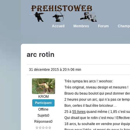
Accueil
Membres
Forum
Champi
arc rotin
31 décembre 2015 à 20 h 06 min
Très sympa tes arcs ! :woohoo:
Très original, niveau design et mesures !
Bravo du beau boulot qui peut donner de
KROM
2 heures pour un arc, qui n’a pas ce temp
Participant
Bon, certes il faut être bricoleur…
Offline
25 à
55 livres
quand même ( 1,85 c’est supe
Sujets0
Qui disait que le rotin c’est mou ! Effecti
Réponses0
18 arcs, tu souhaite en vendre pour équi
☆☆☆☆☆