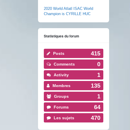
2020 World Atlatl ISAC World
Champion is CYRILLE HUC
Statistiques du forum
415
Posts
0
Comments
1
Activity
135
Membres
1
Groups
64
Forums
470
Les sujets