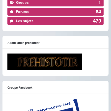
1
Groups
64
Forums
470
Les sujets
Association prehistotir
Groupe Facebook