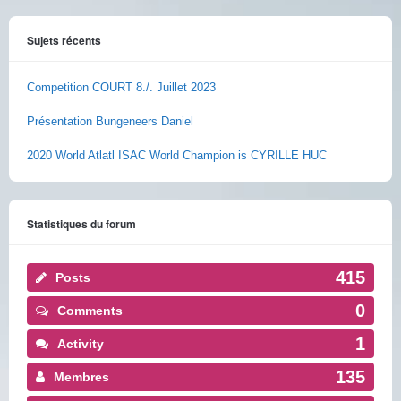
Sujets récents
Competition COURT 8./. Juillet 2023
Présentation Bungeneers Daniel
2020 World Atlatl ISAC World Champion is CYRILLE HUC
Statistiques du forum
415
Posts
0
Comments
1
Activity
135
Membres