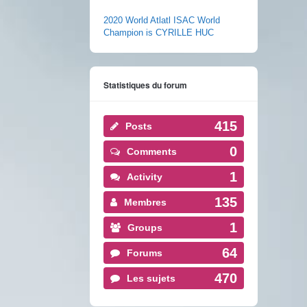
2020 World Atlatl ISAC World
Champion is CYRILLE HUC
Statistiques du forum
415
Posts
0
Comments
1
Activity
135
Membres
1
Groups
64
Forums
470
Les sujets