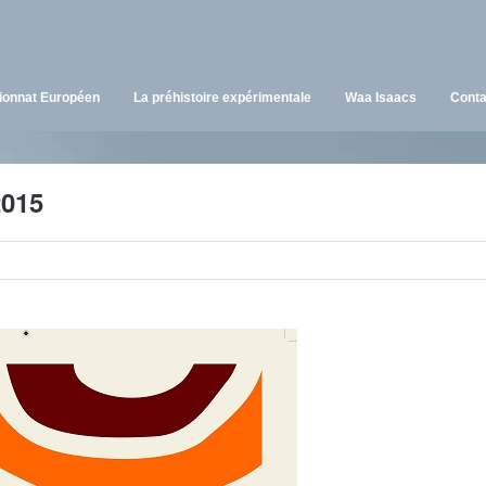
onnat Européen
La préhistoire expérimentale
Waa Isaacs
Conta
2015