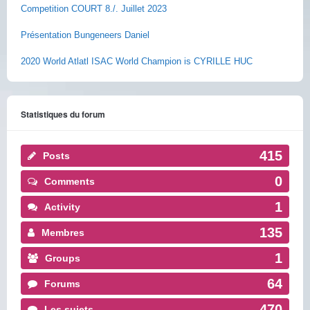
Competition COURT 8./. Juillet 2023
Présentation Bungeneers Daniel
2020 World Atlatl ISAC World Champion is CYRILLE HUC
Statistiques du forum
415
Posts
0
Comments
1
Activity
135
Membres
1
Groups
64
Forums
470
Les sujets