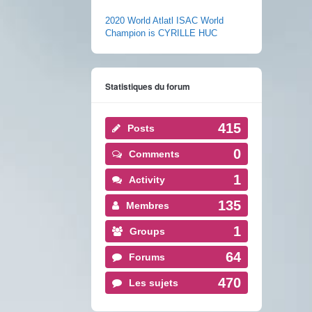
2020 World Atlatl ISAC World
Champion is CYRILLE HUC
Statistiques du forum
415
Posts
0
Comments
1
Activity
135
Membres
1
Groups
64
Forums
470
Les sujets