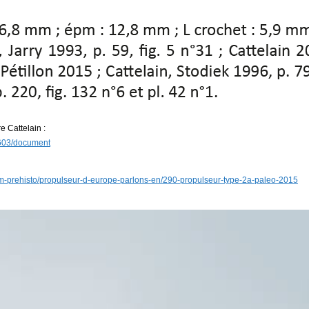
e Cattelain :
32603/document
rum-prehisto/propulseur-d-europe-parlons-en/290-propulseur-type-2a-paleo-2015