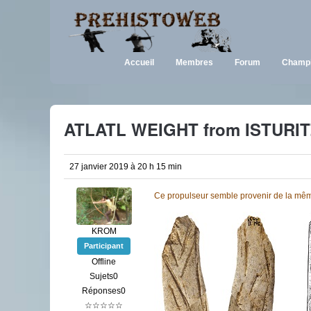
Accueil
Membres
Forum
Champi
ATLATL WEIGHT from ISTURI
27 janvier 2019 à 20 h 15 min
Ce propulseur semble provenir de la mêm
KROM
Participant
Offline
Sujets0
Réponses0
☆☆☆☆☆