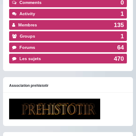
0
Comments
1
Activity
135
Membres
1
Groups
64
Forums
470
Les sujets
Association prehistotir