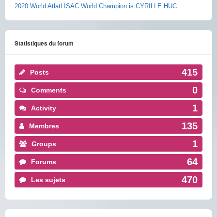
2020 World Atlatl ISAC World Champion is CYRILLE HUC
Statistiques du forum
415
Posts
0
Comments
1
Activity
135
Membres
1
Groups
64
Forums
470
Les sujets