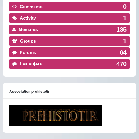
0
Comments
1
Activity
135
Membres
1
Groups
64
Forums
470
Les sujets
Association prehistotir