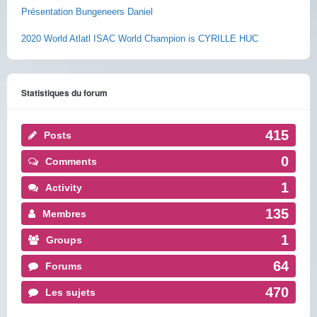
Présentation Bungeneers Daniel
2020 World Atlatl ISAC World Champion is CYRILLE HUC
Statistiques du forum
415
Posts
0
Comments
1
Activity
135
Membres
1
Groups
64
Forums
470
Les sujets