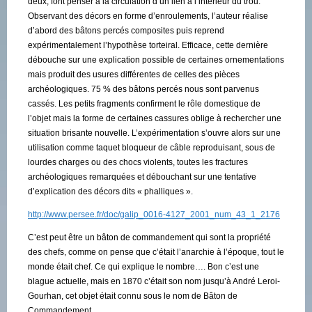
deux, font penser à la circulation d’un lien à l’intérieur du trou.
Observant des décors en forme d’enroulements, l’auteur réalise
d’abord des bâtons percés composites puis reprend
expérimentalement l’hypothèse torteiral. Efficace, cette dernière
débouche sur une explication possible de certaines ornementations
mais produit des usures différentes de celles des pièces
archéologiques. 75 % des bâtons percés nous sont parvenus
cassés. Les petits fragments confirment le rôle domestique de
l’objet mais la forme de certaines cassures oblige à rechercher une
situation brisante nouvelle. L’expérimentation s’ouvre alors sur une
utilisation comme taquet bloqueur de câble reproduisant, sous de
lourdes charges ou des chocs violents, toutes les fractures
archéologiques remarquées et débouchant sur une tentative
d’explication des décors dits « phalliques ».
http://www.persee.fr/doc/galip_0016-4127_2001_num_43_1_2176
C’est peut être un bâton de commandement qui sont la propriété
des chefs, comme on pense que c’était l’anarchie à l’époque, tout le
monde était chef. Ce qui explique le nombre…. Bon c’est une
blague actuelle, mais en 1870 c’était son nom jusqu’à André Leroi-
Gourhan, cet objet était connu sous le nom de Bâton de
Commandement.