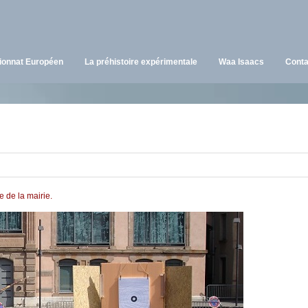
onnat Européen
La préhistoire expérimentale
Waa Isaacs
Conta
de la mairie.