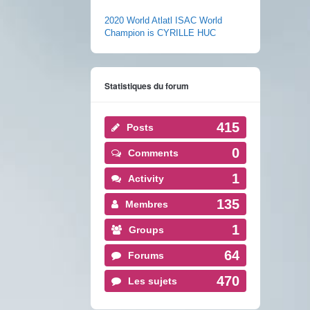
2020 World Atlatl ISAC World
Champion is CYRILLE HUC
Statistiques du forum
415
Posts
0
Comments
1
Activity
135
Membres
1
Groups
64
Forums
470
Les sujets