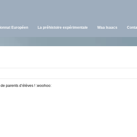
onnat Européen
La préhistoire expérimentale
Waa Isaacs
Conta
de parents d’élèves !
:woohoo: