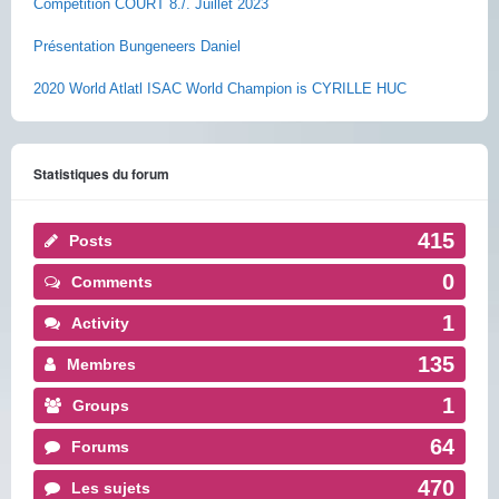
Competition COURT 8./. Juillet 2023
Présentation Bungeneers Daniel
2020 World Atlatl ISAC World Champion is CYRILLE HUC
Statistiques du forum
415
Posts
0
Comments
1
Activity
135
Membres
1
Groups
64
Forums
470
Les sujets