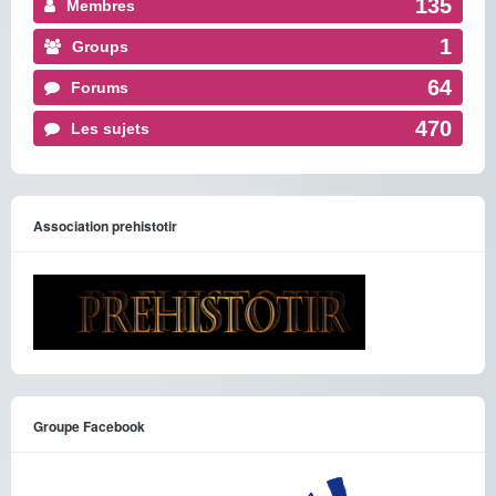
135
Membres
1
Groups
64
Forums
470
Les sujets
Association prehistotir
Groupe Facebook