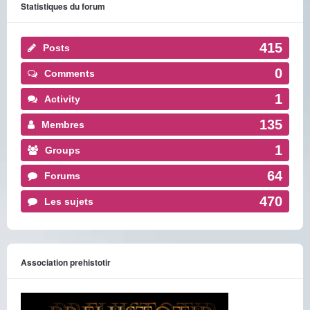
Statistiques du forum
415
Posts
0
Comments
1
Activity
135
Membres
1
Groups
64
Forums
470
Les sujets
Association prehistotir