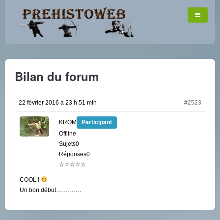
Bilan du forum
22 février 2016 à 23 h 51 min
#2523
KROM
Participant
Offline
Sujets0
Réponses0
☆☆☆☆☆
COOL !
Un bon début………….