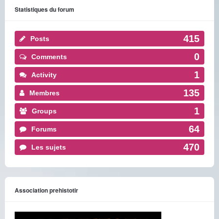
Statistiques du forum
415
Posts
0
Comments
1
Activity
135
Membres
1
Groups
64
Forums
470
Les sujets
Association prehistotir