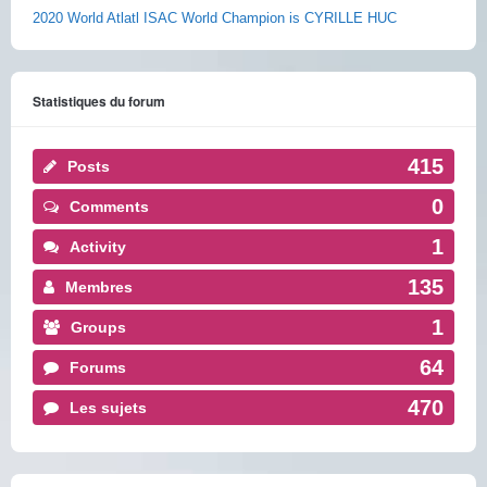
2020 World Atlatl ISAC World Champion is CYRILLE HUC
Statistiques du forum
415
Posts
0
Comments
1
Activity
135
Membres
1
Groups
64
Forums
470
Les sujets