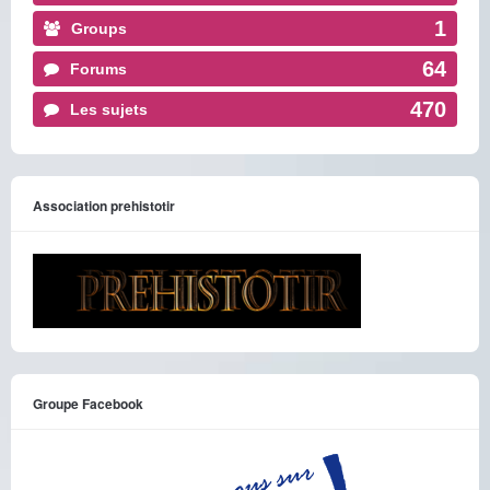
1
Groups
64
Forums
470
Les sujets
Association prehistotir
Groupe Facebook