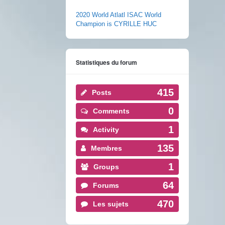
2020 World Atlatl ISAC World
Champion is CYRILLE HUC
Statistiques du forum
415
Posts
0
Comments
1
Activity
135
Membres
1
Groups
64
Forums
470
Les sujets