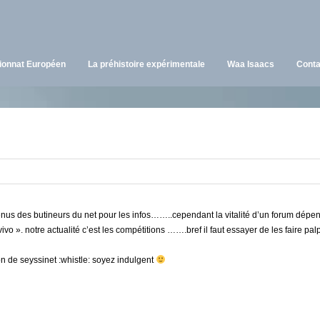
onnat Européen
La préhistoire expérimentale
Waa Isaacs
Conta
nus des butineurs du net pour les infos……..cependant la vitalité d’un forum dépen
 vivo ». notre actualité c’est les compétitions …….bref il faut essayer de les faire pal
ion de seyssinet :whistle: soyez indulgent