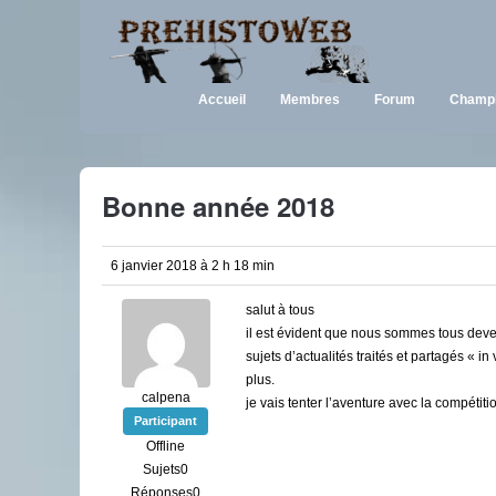
Accueil
Membres
Forum
Champi
Bonne année 2018
6 janvier 2018 à 2 h 18 min
salut à tous
il est évident que nous sommes tous deve
sujets d’actualités traités et partagés « in
plus.
calpena
je vais tenter l’aventure avec la compétit
Participant
Offline
Sujets0
Réponses0