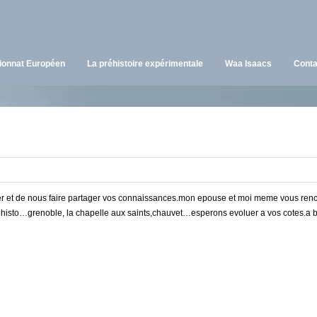
onnat Européen
La préhistoire expérimentale
Waa Isaacs
Conta
 et de nous faire partager vos connaissances.mon epouse et moi meme vous renc
histo…grenoble, la chapelle aux saints,chauvet…esperons evoluer a vos cotes.a b