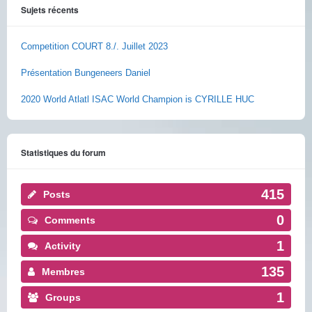
Sujets récents
Competition COURT 8./. Juillet 2023
Présentation Bungeneers Daniel
2020 World Atlatl ISAC World Champion is CYRILLE HUC
Statistiques du forum
415
Posts
0
Comments
1
Activity
135
Membres
1
Groups