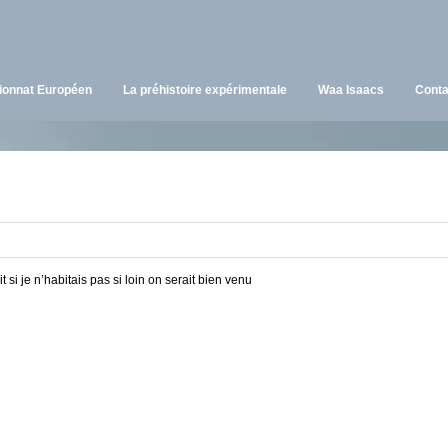
onnat Européen
La préhistoire expérimentale
Waa Isaacs
Conta
 si je n’habitais pas si loin on serait bien venu