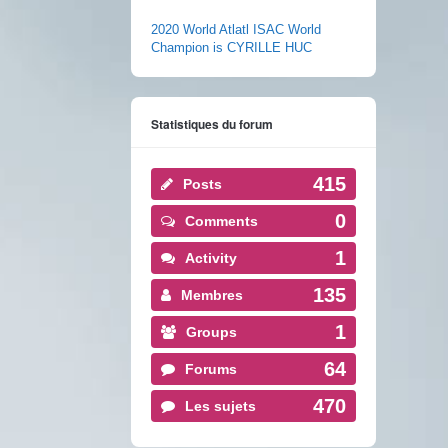
2020 World Atlatl ISAC World
Champion is CYRILLE HUC
Statistiques du forum
415
Posts
0
Comments
1
Activity
135
Membres
1
Groups
64
Forums
470
Les sujets