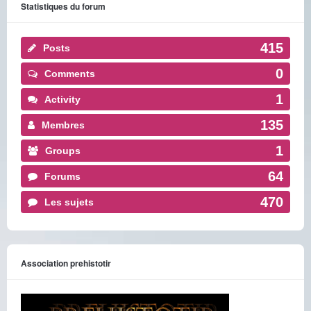
Statistiques du forum
415
Posts
0
Comments
1
Activity
135
Membres
1
Groups
64
Forums
470
Les sujets
Association prehistotir