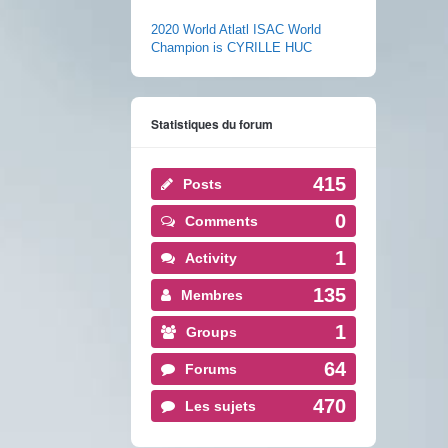
2020 World Atlatl ISAC World
Champion is CYRILLE HUC
Statistiques du forum
415
Posts
0
Comments
1
Activity
135
Membres
1
Groups
64
Forums
470
Les sujets