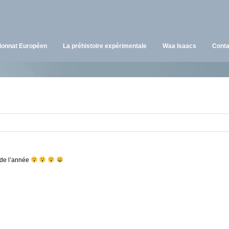
onnat Européen
La préhistoire expérimentale
Waa Isaacs
Conta
 de l’année